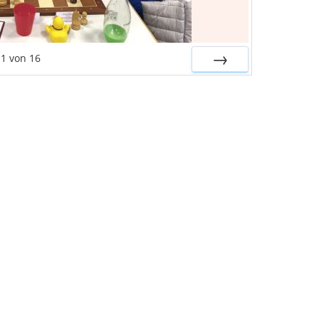
1
von
16
VOR