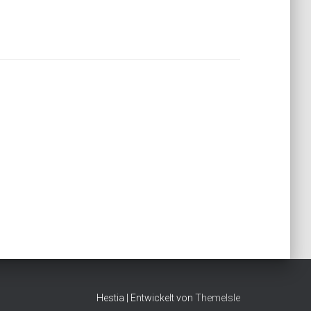
Hestia | Entwickelt von
ThemeIsle