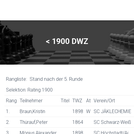
< 1900 DWZ
Rangliste: Stand nach der 5. Runde
Selektion: Rating 1900
Rang
Teilnehmer
Titel
TWZ
At
Verein/Ort
1.
Braun,Kristin
1898
W
SC JÄKLECHEMIE
2.
Thürauf,Peter
1864
SC Schwarz-Weiß
3.
Mönius,Alexander
1898
SC Höchstadt/Ai