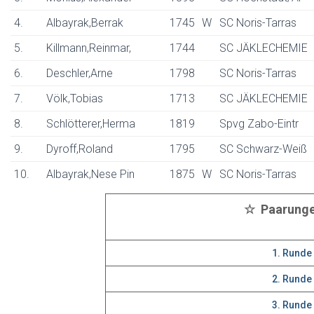
4.
Albayrak,Berrak
1745
W
SC Noris-Tarras
5.
Killmann,Reinmar,
1744
SC JÄKLECHEMIE
6.
Deschler,Arne
1798
SC Noris-Tarras
7.
Völk,Tobias
1713
SC JÄKLECHEMIE
8.
Schlötterer,Herma
1819
Spvg Zabo-Eintr
9.
Dyroff,Roland
1795
SC Schwarz-Weiß
10.
Albayrak,Nese Pin
1875
W
SC Noris-Tarras
☆ Paarung
1. Runde
2. Runde
3. Runde