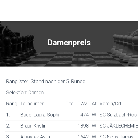
Damenpreis
Rangliste: Stand nach der 5. Runde
Selektion: Damen
Rang
Teilnehmer
Titel
TWZ
At
Verein/Ort
1.
Bauer,Laura Sophi
1474
W
SC Sulzbach-Ros
2.
Braun,Kristin
1898
W
SC JÄKLECHEMI
3.
Albayrak,Aylin
1642
W
SC Noris-Tarras