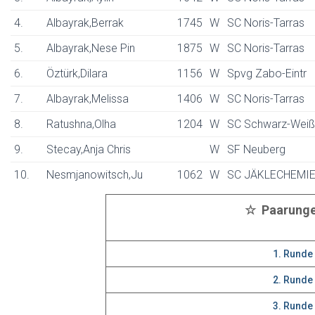
4.
Albayrak,Berrak
1745
W
SC Noris-Tarras
5.
Albayrak,Nese Pin
1875
W
SC Noris-Tarras
6.
Öztürk,Dilara
1156
W
Spvg Zabo-Eintr
7.
Albayrak,Melissa
1406
W
SC Noris-Tarras
8.
Ratushna,Olha
1204
W
SC Schwarz-Weiß
9.
Stecay,Anja Chris
W
SF Neuberg
10.
Nesmjanowitsch,Ju
1062
W
SC JÄKLECHEMI
☆ Paarung
1. Runde
2. Runde
3. Runde