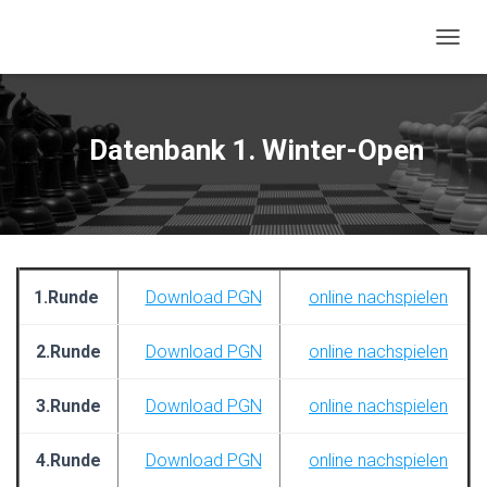
NAVIG
Datenbank 1. Winter-Open
1.Runde
Download PGN
online nachspielen
2.Runde
Download PGN
online nachspielen
3.Runde
Download PGN
online nachspielen
4.Runde
Download PGN
online nachspielen