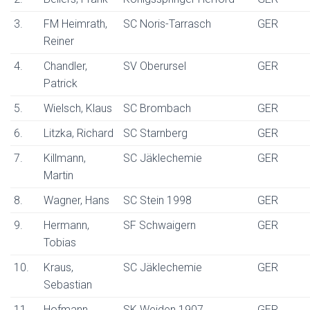
3.
FM Heimrath,
SC Noris-Tarrasch
GER
Reiner
4.
Chandler,
SV Oberursel
GER
Patrick
5.
Wielsch, Klaus
SC Brombach
GER
6.
Litzka, Richard
SC Starnberg
GER
7.
Killmann,
SC Jäklechemie
GER
Martin
8.
Wagner, Hans
SC Stein 1998
GER
9.
Hermann,
SF Schwaigern
GER
Tobias
10.
Kraus,
SC Jäklechemie
GER
Sebastian
11.
Hofmann,
SK Weiden 1907
GER