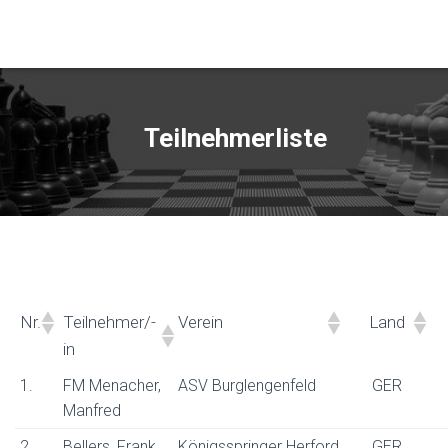
Teilnehmerliste
Nr.
Teilnehmer/-
Verein
Land
in
1.
FM Menacher,
ASV Burglengenfeld
GER
Manfred
2.
Bellers, Frank
Königsspringer Herford
GER