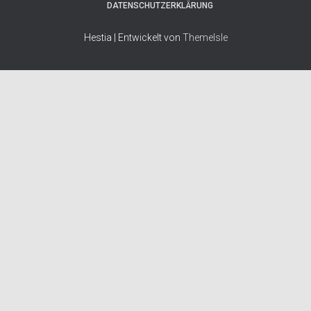
DATENSCHUTZERKLÄRUNG
Hestia | Entwickelt von
ThemeIsle