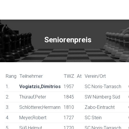
Seniorenpreis
Rang
Teilnehmer
TWZ
At
Verein/Ort
1.
Vogiatzis,Dimitrios
1957
SC Noris-Tarrasch
2.
Thürauf,Peter
1845
SW Nürnberg Süd
3.
Schlötterer,Hermann
1810
Zabo-Eintracht
4.
Meyer,Robert
1727
SC Stein
5.
Süß,Helmut
1720
SC Noris-Tarrasch