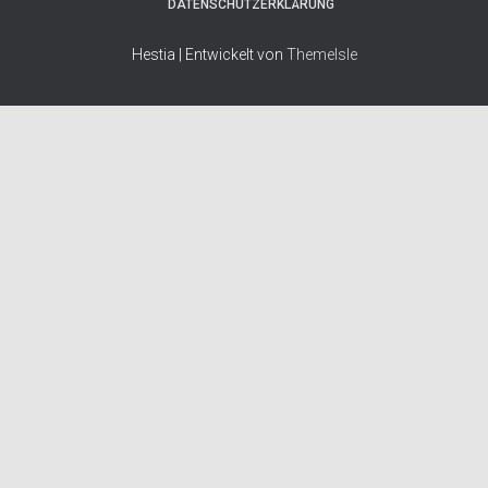
DATENSCHUTZERKLÄRUNG
Hestia | Entwickelt von
ThemeIsle