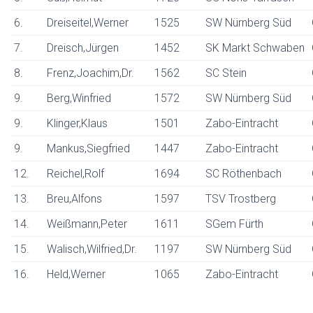
6.
Dreiseitel,Werner
1525
SW Nürnberg Süd
7.
Dreisch,Jürgen
1452
SK Markt Schwaben
8.
Frenz,Joachim,Dr.
1562
SC Stein
9.
Berg,Winfried
1572
SW Nürnberg Süd
9.
Klinger,Klaus
1501
Zabo-Eintracht
9.
Mankus,Siegfried
1447
Zabo-Eintracht
12.
Reichel,Rolf
1694
SC Röthenbach
13.
Breu,Alfons
1597
TSV Trostberg
14.
Weißmann,Peter
1611
SGem Fürth
15.
Walisch,Wilfried,Dr.
1197
SW Nürnberg Süd
16.
Held,Werner
1065
Zabo-Eintracht