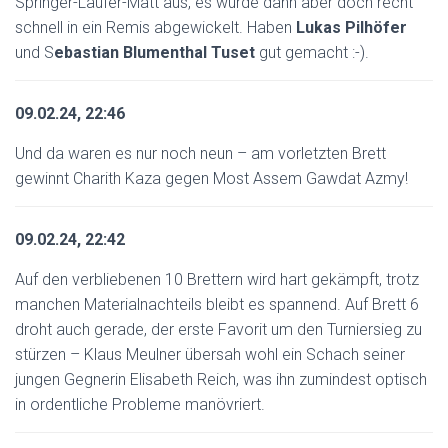
Springer-Läufer-Matt aus, es wurde dann aber doch recht
schnell in ein Remis abgewickelt. Haben
Lukas Pilhöfer
und S
ebastian Blumenthal Tuset
gut gemacht :-).
09.02.24, 22:46
Und da waren es nur noch neun – am vorletzten Brett
gewinnt Charith Kaza gegen Most Assem Gawdat Azmy!
09.02.24, 22:42
Auf den verbliebenen 10 Brettern wird hart gekämpft, trotz
manchen Materialnachteils bleibt es spannend. Auf Brett 6
droht auch gerade, der erste Favorit um den Turniersieg zu
stürzen – Klaus Meulner übersah wohl ein Schach seiner
jungen Gegnerin Elisabeth Reich, was ihn zumindest optisch
in ordentliche Probleme manövriert.