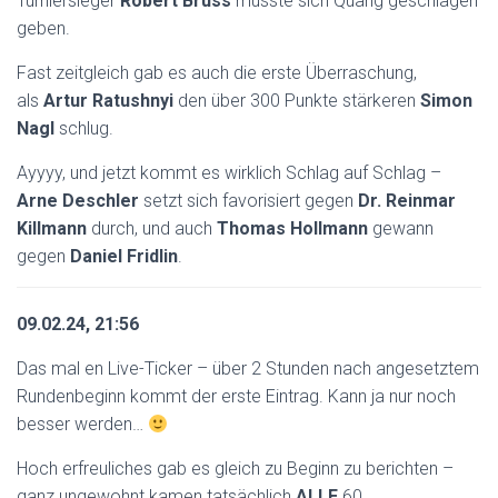
Turniersieger
Robert Bruss
musste sich Quang geschlagen
geben.
Fast zeitgleich gab es auch die erste Überraschung,
als
Artur Ratushnyi
den über 300 Punkte stärkeren
Simon
Nagl
schlug.
Ayyyy, und jetzt kommt es wirklich Schlag auf Schlag –
Arne Deschler
setzt sich favorisiert gegen
Dr. Reinmar
Killmann
durch, und auch
Thomas Hollmann
gewann
gegen
Daniel Fridlin
.
09.02.24, 21:56
Das mal en Live-Ticker – über 2 Stunden nach angesetztem
Rundenbeginn kommt der erste Eintrag. Kann ja nur noch
besser werden…
Hoch erfreuliches gab es gleich zu Beginn zu berichten –
ganz ungewohnt kamen tatsächlich
ALLE
60