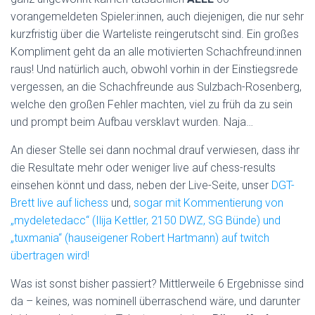
vorangemeldeten Spieler:innen, auch diejenigen, die nur sehr
kurzfristig über die Warteliste reingerutscht sind. Ein großes
Kompliment geht da an alle motivierten Schachfreund:innen
raus! Und natürlich auch, obwohl vorhin in der Einstiegsrede
vergessen, an die Schachfreunde aus Sulzbach-Rosenberg,
welche den großen Fehler machten, viel zu früh da zu sein
und prompt beim Aufbau versklavt wurden. Naja…
An dieser Stelle sei dann nochmal drauf verwiesen, dass ihr
die Resultate mehr oder weniger live auf chess-results
einsehen könnt und dass, neben der Live-Seite, unser
DGT-
Brett live auf lichess
und,
sogar mit Kommentierung von
„mydeletedacc“ (Ilija Kettler, 2150 DWZ, SG Bünde) und
„tuxmania“ (hauseigener Robert Hartmann) auf twitch
übertragen wird!
Was ist sonst bisher passiert? Mittlerweile 6 Ergebnisse sind
da – keines, was nominell überraschend wäre, und darunter