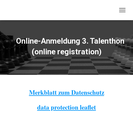
NAVIG
Online-Anmeldung 3. Talenthon
(online registration)
Merkblatt zum Datenschutz
data protection leaflet