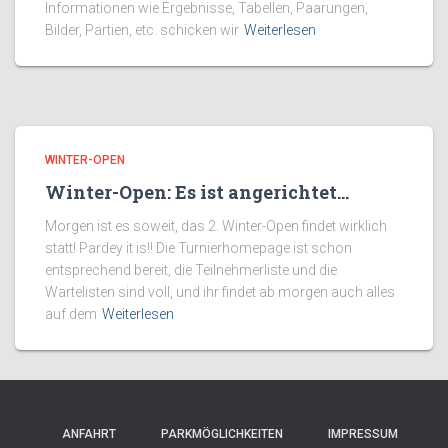
Informationen wie Ergebnisse, Tabellen, Paarungen,
Bilder, Partien, etc. schicken wir
Weiterlesen
WINTER-OPEN
Winter-Open: Es ist angerichtet…
Morgen ist es soweit, das 2. Winter-Open findet wirklich
statt! Pardey it is!! Die Turnierhomepage ist schon
entsprechend bereit, die Teilnehmerliste und die
Wartelisten sind voll, und ihr findet ab morgen auch alles
auf dem
Weiterlesen
ANFAHRT
PARKMÖGLICHKEITEN
IMPRESSUM